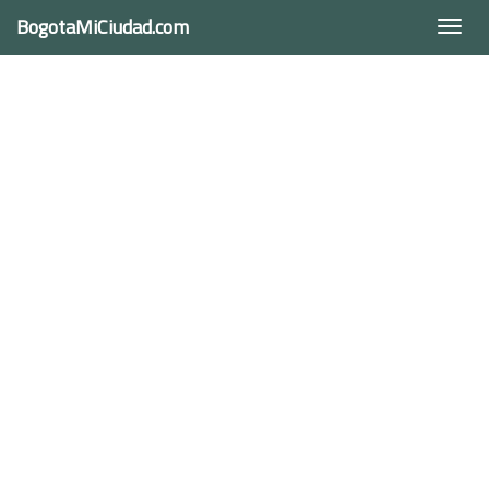
BogotaMiCiudad.com
Togg
navi