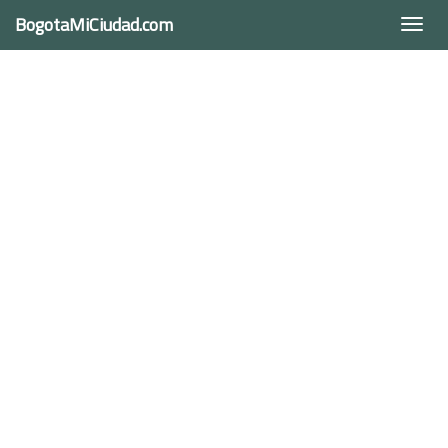
BogotaMiCiudad.com
Togg
navi