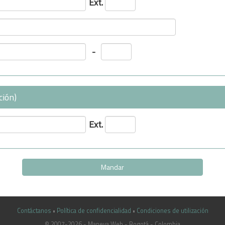
Ext.
-
ción)
Ext.
Contáctanos
•
Política de confidencialidad
•
Condiciones de utilización
© 2007-2026 - Maneva Web - Bogotá - Colombia