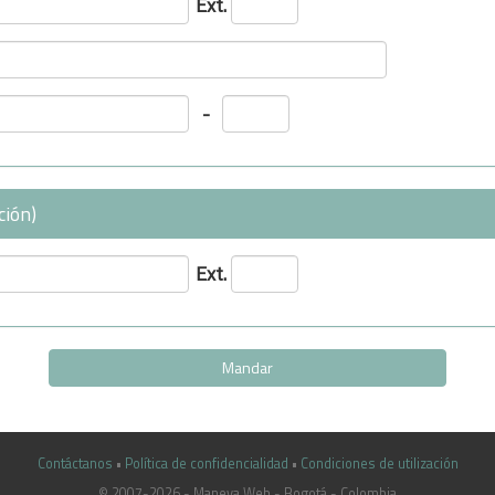
Ext.
-
ción)
Ext.
Contáctanos
•
Política de confidencialidad
•
Condiciones de utilización
© 2007-2026 - Maneva Web - Bogotá - Colombia