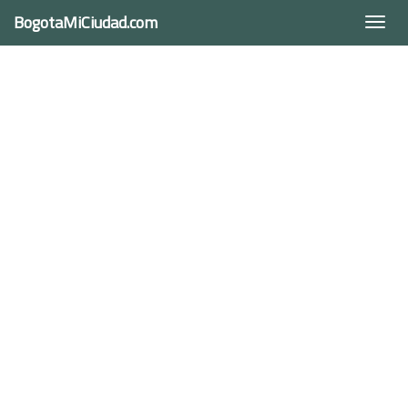
BogotaMiCiudad.com
Togg
navi