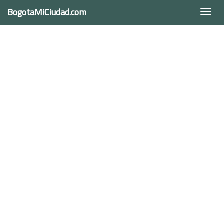
BogotaMiCiudad.com
Togg
navi