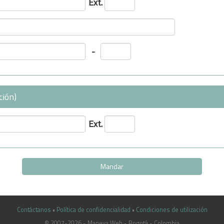
Ext.
-
ción)
Ext.
Contáctanos
•
Política de confidencialidad
•
Condiciones de utilización
© 2007-2026 - Maneva Web - Bogotá - Colombia