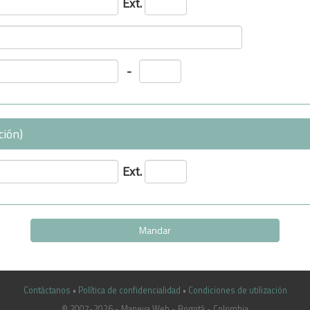
Ext.
-
ción)
Ext.
Contáctanos
•
Política de confidencialidad
•
Condiciones de utilización
© 2007-2026 - Maneva Web - Bogotá - Colombia