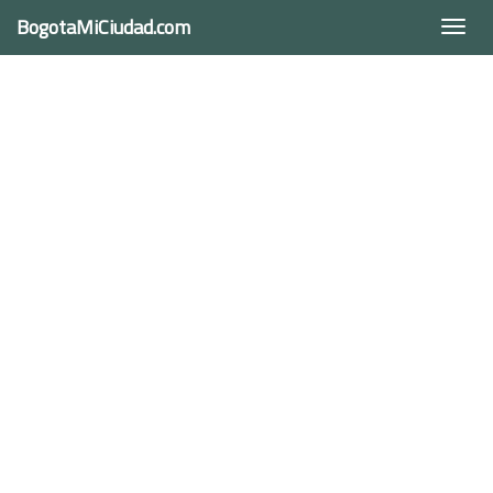
BogotaMiCiudad.com
Togg
navi