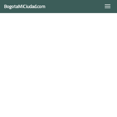
BogotaMiCiudad.com
Togg
navi