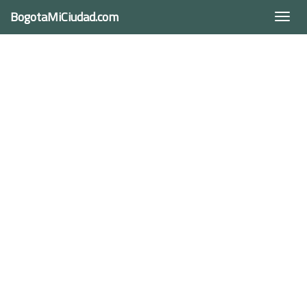
BogotaMiCiudad.com
Togg
navi