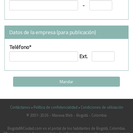
-
Datos de la empresa (para publicación)
Teléfono*
Ext.
Contáctanos
•
Política de confidencialidad
•
Condiciones de utilización
© 2007-2026 - Maneva Web - Bogotá - Colombia
casinoluck.ca
BogotaMiCiudad.com es el portal de los habitantes de Bogotá, Colombia.