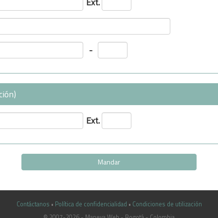
Ext.
-
ción)
Ext.
Contáctanos
•
Política de confidencialidad
•
Condiciones de utilización
© 2007-2026 - Maneva Web - Bogotá - Colombia