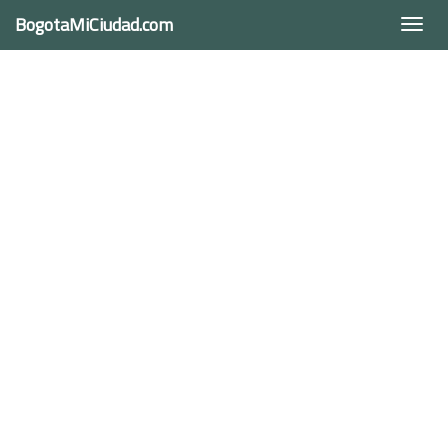
BogotaMiCiudad.com
Togg
navi