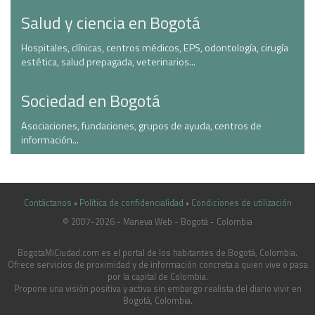
Salud y ciencia en Bogotá
Hospitales, clínicas, centros médicos, EPS, odontología, cirugía
estética, salud prepagada, veterinarios...
Sociedad en Bogotá
Asociaciones, fundaciones, grupos de ayuda, centros de
información...
Contáctanos
•
Política de confidencialidad
•
Condiciones de utilización
© 2007-2026 - Maneva Web - Bogotá - Colombia
casinoluck.ca
BogotaMiCiudad.com es el portal de los habitantes de Bogotá, Colombia.
Ofrece servicios de proximidad y de información concreta a quien vive o pasa
por la capital de Colombia.
Propone una visión positiva y activa sin embargo realista del diario vivir en
Bogotá, Colombia.