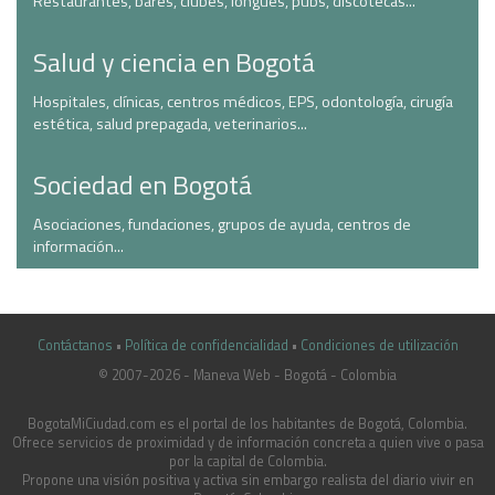
Restaurantes, bares, clubes, longues, pubs, discotecas...
Salud y ciencia en Bogotá
Hospitales, clínicas, centros médicos, EPS, odontología, cirugía
estética, salud prepagada, veterinarios...
Sociedad en Bogotá
Asociaciones, fundaciones, grupos de ayuda, centros de
información...
Contáctanos
•
Política de confidencialidad
•
Condiciones de utilización
© 2007-2026 - Maneva Web - Bogotá - Colombia
casinoluck.ca
BogotaMiCiudad.com es el portal de los habitantes de Bogotá, Colombia.
Ofrece servicios de proximidad y de información concreta a quien vive o pasa
por la capital de Colombia.
Propone una visión positiva y activa sin embargo realista del diario vivir en