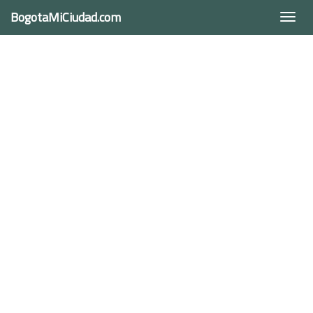
BogotaMiCiudad.com
Togg
navi