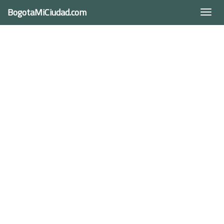
BogotaMiCiudad.com
Togg
navi