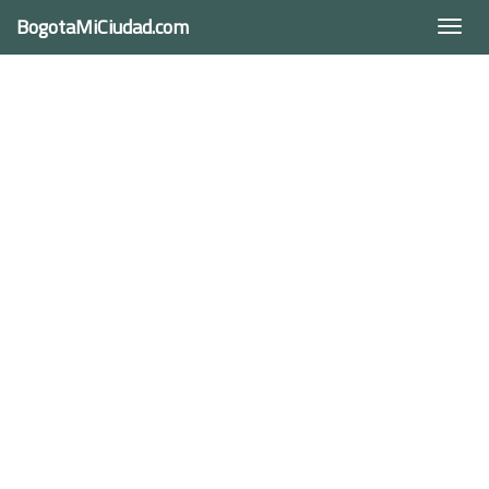
BogotaMiCiudad.com
Togg
navi