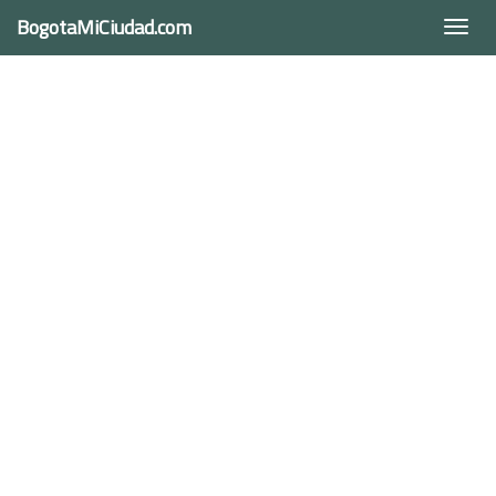
BogotaMiCiudad.com
Togg
navi