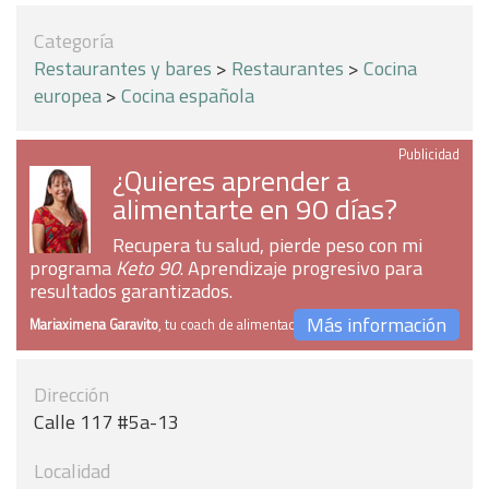
Categoría
Restaurantes y bares
>
Restaurantes
>
Cocina
europea
>
Cocina española
Publicidad
¿Quieres aprender a
alimentarte en 90 días?
Recupera tu salud, pierde peso con mi
programa
Keto 90
. Aprendizaje progresivo para
resultados garantizados.
Más información
Mariaximena Garavito
, tu coach de alimentación
Dirección
Calle 117 #5a-13
Localidad