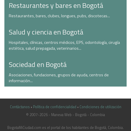
Restaurantes y bares en Bogotá
Restaurantes, bares, clubes, longues, pubs, discotecas...
Salud y ciencia en Bogotá
Hospitales, clínicas, centros médicos, EPS, odontología, cirugía
estética, salud prepagada, veterinarios...
Sociedad en Bogotá
Asociaciones, fundaciones, grupos de ayuda, centros de
información...
Contáctanos
•
Política de confidencialidad
•
Condiciones de utilización
© 2007-2026 - Maneva Web - Bogotá - Colombia
casinoluck.ca
BogotaMiCiudad.com es el portal de los habitantes de Bogotá, Colombia.