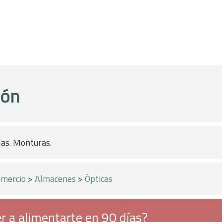
ión
las. Monturas.
mercio
>
Almacenes
>
Ópticas
r a alimentarte en 90 días?