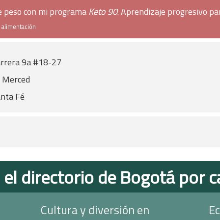
de peso con mi programa
Keto 90
. Aprendizaje progresivo pa
e alimentación
rrera 9a #18-27
 Merced
nta Fé
 el directorio de Bogotá por c
Cultura y diversión en
Ec