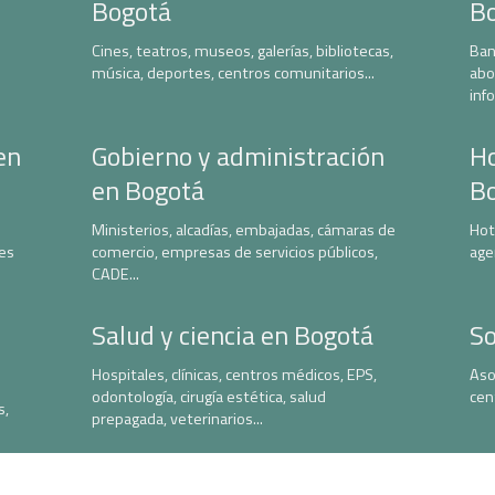
Bogotá
B
Cines, teatros, museos, galerías, bibliotecas,
Ban
música, deportes, centros comunitarios...
abo
inf
en
Gobierno y administración
Ho
en Bogotá
B
Ministerios, alcadías, embajadas, cámaras de
Hot
nes
comercio, empresas de servicios públicos,
age
CADE...
Salud y ciencia en Bogotá
So
Hospitales, clínicas, centros médicos, EPS,
Aso
odontología, cirugía estética, salud
cen
s,
prepagada, veterinarios...