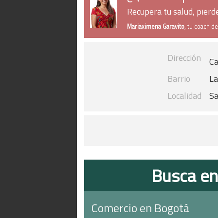
Recupera tu salud, pier
Mariaximena Garavito
, tu coach d
Dirección
Ca
Barrio
La
Localidad
Sa
Busca en
Comercio en Bogotá