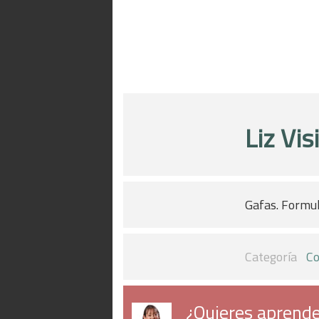
Liz Vis
Gafas. Formu
Categoría
Co
¿Quieres aprende