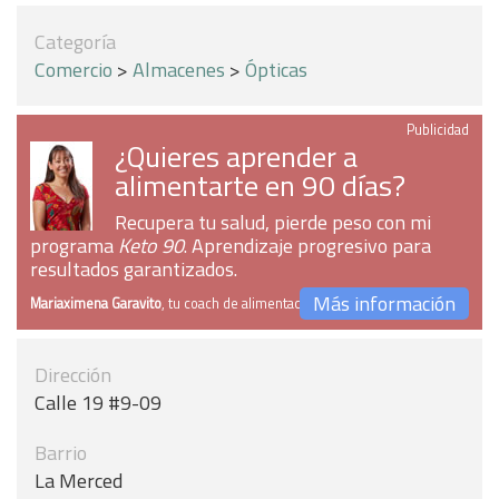
Categoría
Comercio
>
Almacenes
>
Ópticas
Publicidad
¿Quieres aprender a
alimentarte en 90 días?
Recupera tu salud, pierde peso con mi
programa
Keto 90
. Aprendizaje progresivo para
resultados garantizados.
Más información
Mariaximena Garavito
, tu coach de alimentación
Dirección
Calle 19 #9-09
Barrio
La Merced