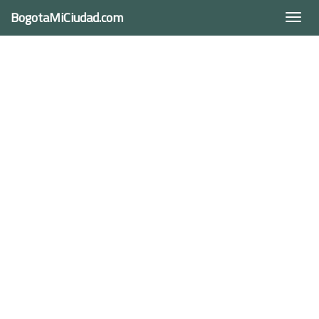
BogotaMiCiudad.com
Togg
navi