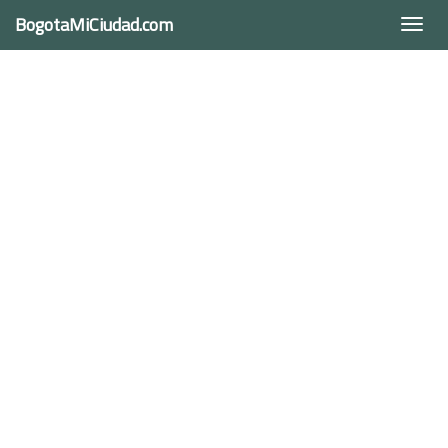
BogotaMiCiudad.com
Togg
navi