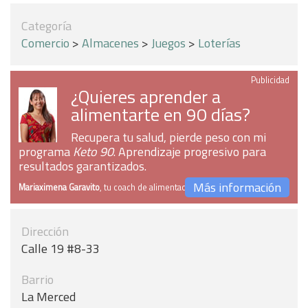
Categoría
Comercio
>
Almacenes
>
Juegos
>
Loterías
Publicidad
¿Quieres aprender a
alimentarte en 90 días?
Recupera tu salud, pierde peso con mi
programa
Keto 90
. Aprendizaje progresivo para
resultados garantizados.
Más información
Mariaximena Garavito
, tu coach de alimentación
Dirección
Calle 19 #8-33
Barrio
La Merced