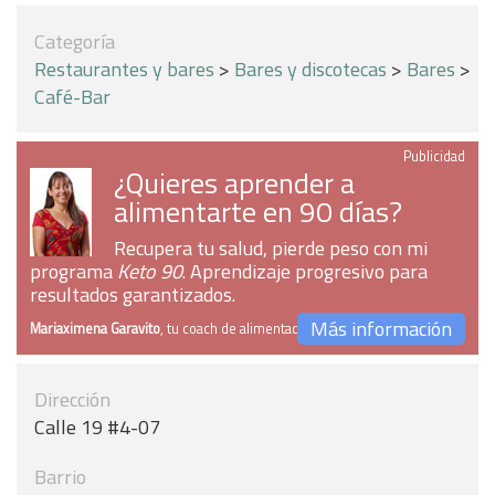
Categoría
Restaurantes y bares
>
Bares y discotecas
>
Bares
>
Café-Bar
Publicidad
¿Quieres aprender a
alimentarte en 90 días?
Recupera tu salud, pierde peso con mi
programa
Keto 90
. Aprendizaje progresivo para
resultados garantizados.
Más información
Mariaximena Garavito
, tu coach de alimentación
Dirección
Calle 19 #4-07
Barrio