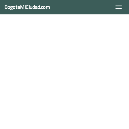
BogotaMiCiudad.com
Togg
navi