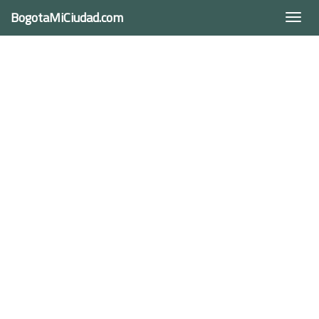
BogotaMiCiudad.com
Togg
navi