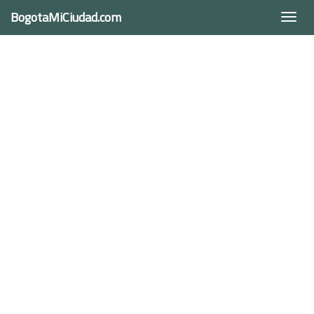
BogotaMiCiudad.com
Togg
navi