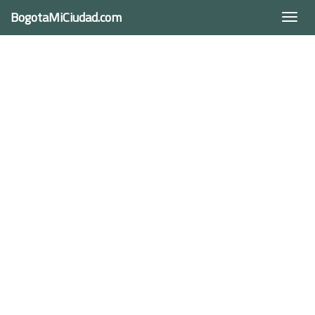
BogotaMiCiudad.com
Togg
navi