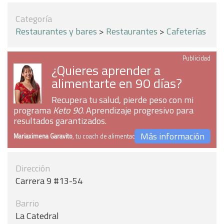
Categoría
Restaurantes y bares
>
Restaurantes
>
Cafeterías
Publicidad
¿Quieres aprender a
alimentarte en 90 días?
Recupera tu salud, pierde peso con mi
programa
Keto 90
. Aprendizaje progresivo para
resultados garantizados.
Más información
Mariaximena Garavito
, tu coach de alimentación
Dirección
Carrera 9 #13-54
Barrio
La Catedral