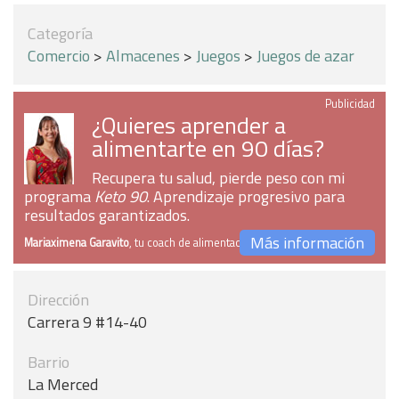
Categoría
Comercio
>
Almacenes
>
Juegos
>
Juegos de azar
Publicidad
¿Quieres aprender a
alimentarte en 90 días?
Recupera tu salud, pierde peso con mi
programa
Keto 90
. Aprendizaje progresivo para
resultados garantizados.
Más información
Mariaximena Garavito
, tu coach de alimentación
Dirección
Carrera 9 #14-40
Barrio
La Merced