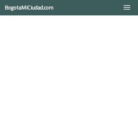
BogotaMiCiudad.com
Togg
navi