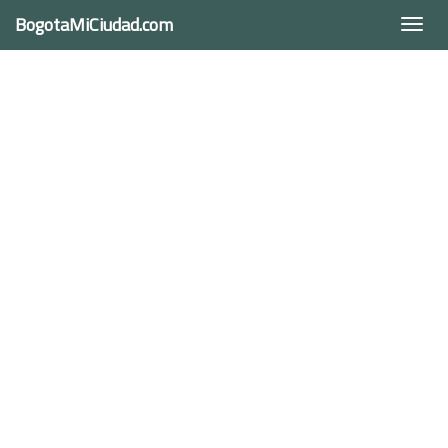
BogotaMiCiudad.com
Togg
navi