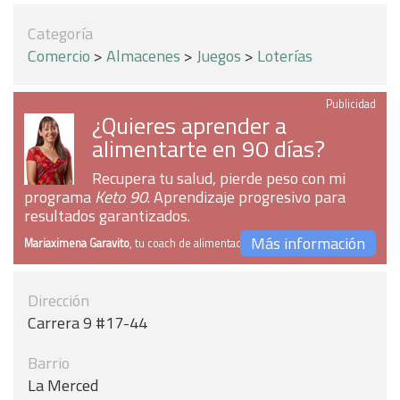
Categoría
Comercio
>
Almacenes
>
Juegos
>
Loterías
Publicidad
¿Quieres aprender a
alimentarte en 90 días?
Recupera tu salud, pierde peso con mi
programa
Keto 90
. Aprendizaje progresivo para
resultados garantizados.
Más información
Mariaximena Garavito
, tu coach de alimentación
Dirección
Carrera 9 #17-44
Barrio
La Merced