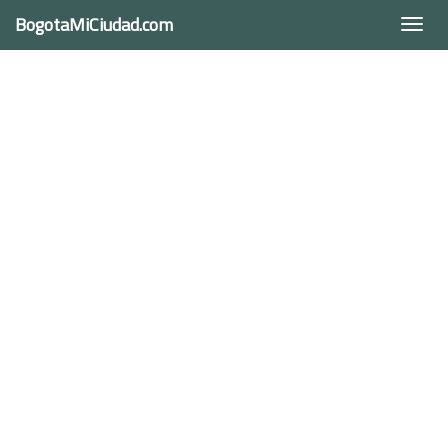
BogotaMiCiudad.com
Togg
navi