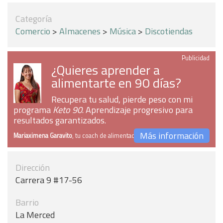
Categoría
Comercio
>
Almacenes
>
Música
>
Discotiendas
Publicidad
¿Quieres aprender a
alimentarte en 90 días?
Recupera tu salud, pierde peso con mi
programa
Keto 90
. Aprendizaje progresivo para
resultados garantizados.
Más información
Mariaximena Garavito
, tu coach de alimentación
Dirección
Carrera 9 #17-56
Barrio
La Merced