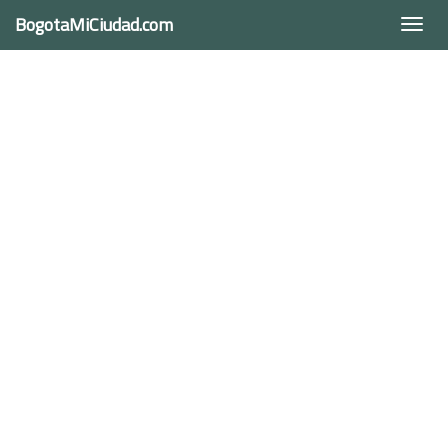
BogotaMiCiudad.com
Togg
navi