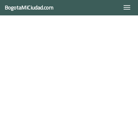
BogotaMiCiudad.com
Togg
navi