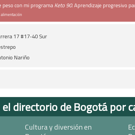
de peso con mi programa
Keto 90
. Aprendizaje progresivo pa
e alimentación
rrera 17 #17-40 Sur
strepo
tonio Nariño
 el directorio de Bogotá por c
Cultura y diversión en
Ec