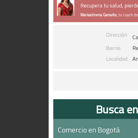
Recupera tu salud, pier
Mariaximena Garavito
, tu coach d
Dirección
Ca
Barrio
Re
Localidad
An
Busca en
Comercio en Bogotá