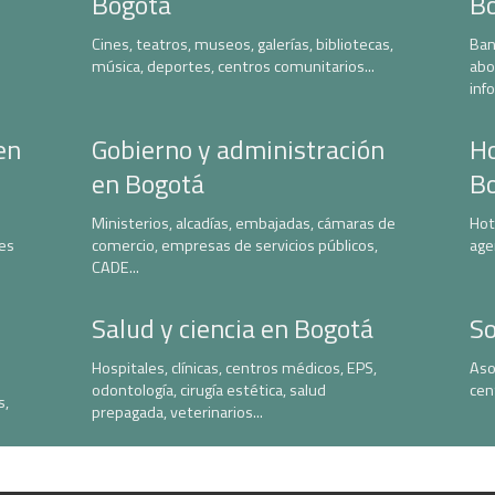
Bogotá
B
Cines, teatros, museos, galerías, bibliotecas,
Ban
música, deportes, centros comunitarios...
abo
inf
en
Gobierno y administración
Ho
en Bogotá
B
Ministerios, alcadías, embajadas, cámaras de
Hot
nes
comercio, empresas de servicios públicos,
age
CADE...
Salud y ciencia en Bogotá
So
Hospitales, clínicas, centros médicos, EPS,
Aso
odontología, cirugía estética, salud
cen
s,
prepagada, veterinarios...