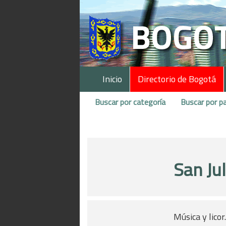
Inicio
Directorio de Bogotá
Buscar por categoría
Buscar por pa
San Ju
Música y licor