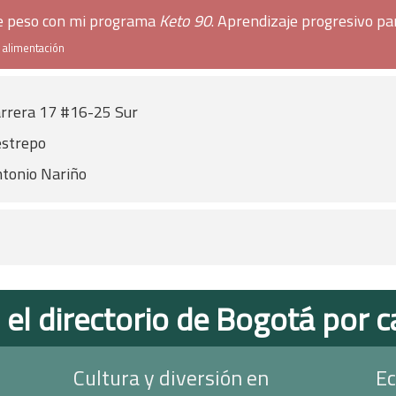
de peso con mi programa
Keto 90
. Aprendizaje progresivo pa
e alimentación
rrera 17 #16-25 Sur
strepo
tonio Nariño
 el directorio de Bogotá por c
Cultura y diversión en
Ec