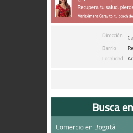
Recupera tu salud, pier
Mariaximena Garavito
, tu coach d
Dirección
Ca
Barrio
Re
Localidad
An
Busca en
Comercio en Bogotá