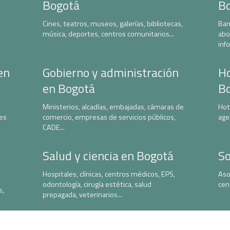
Bogotá
B
Cines, teatros, museos, galerías, bibliotecas,
Ban
música, deportes, centros comunitarios...
abo
inf
en
Gobierno y administración
Ho
en Bogotá
B
Ministerios, alcadías, embajadas, cámaras de
Hot
nes
comercio, empresas de servicios públicos,
age
CADE...
Salud y ciencia en Bogotá
So
Hospitales, clínicas, centros médicos, EPS,
Aso
odontología, cirugía estética, salud
cen
s,
prepagada, veterinarios...