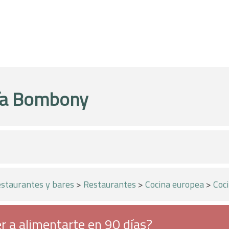
ía Bombony
staurantes y bares
>
Restaurantes
>
Cocina europea
>
Coci
r a alimentarte en 90 días?