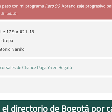
de peso con mi programa
Keto 90
. Aprendizaje progresivo pa
e alimentación
lle 17 Sur #21-18
strepo
tonio Nariño
cursales de Chance Paga Ya en Bogotá
 el directorio de Bogotá por c