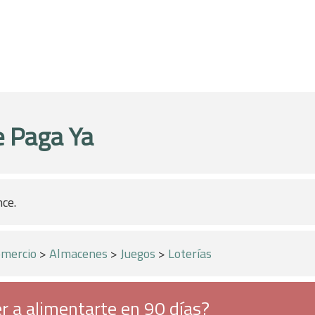
 Paga Ya
nce.
mercio
>
Almacenes
>
Juegos
>
Loterías
r a alimentarte en 90 días?