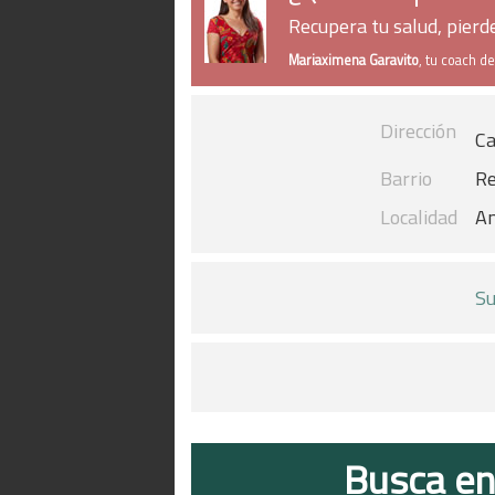
Recupera tu salud, pier
Mariaximena Garavito
, tu coach d
Dirección
Ca
Barrio
Re
Localidad
An
Su
Busca en