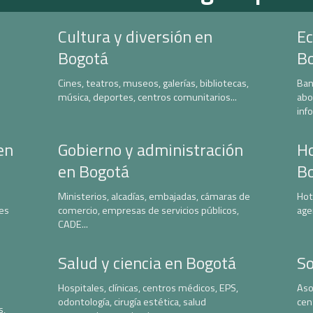
Cultura y diversión en
Ec
Bogotá
B
Cines, teatros, museos, galerías, bibliotecas,
Ban
música, deportes, centros comunitarios...
abo
inf
en
Gobierno y administración
Ho
en Bogotá
B
Ministerios, alcadías, embajadas, cámaras de
Hot
nes
comercio, empresas de servicios públicos,
age
CADE...
Salud y ciencia en Bogotá
So
Hospitales, clínicas, centros médicos, EPS,
Aso
odontología, cirugía estética, salud
cen
s,