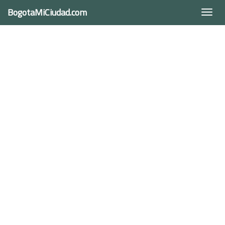
BogotaMiCiudad.com
Togg
navi