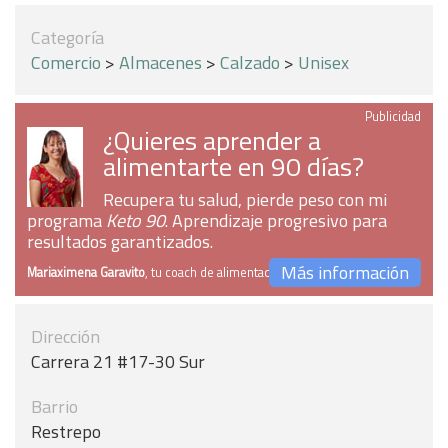
Categoría
Comercio
>
Almacenes
>
Calzado
>
Unisex
Publicidad
¿Quieres aprender a
alimentarte en 90 días?
Recupera tu salud, pierde peso con mi
programa
Keto 90
. Aprendizaje progresivo para
resultados garantizados.
Más información
Mariaximena Garavito
, tu coach de alimentación
Dirección
Carrera 21 #17-30 Sur
Barrio
Restrepo