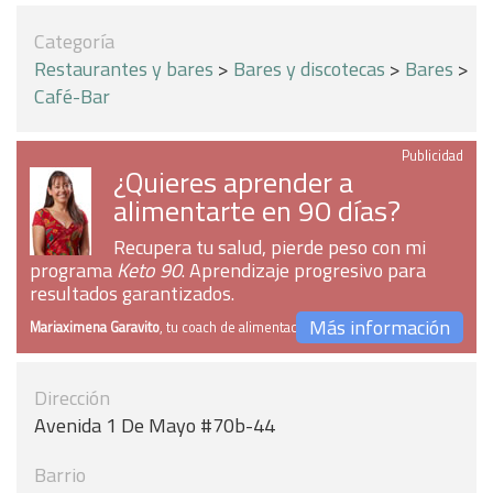
Categoría
Restaurantes y bares
>
Bares y discotecas
>
Bares
>
Café-Bar
Publicidad
¿Quieres aprender a
alimentarte en 90 días?
Recupera tu salud, pierde peso con mi
programa
Keto 90
. Aprendizaje progresivo para
resultados garantizados.
Más información
Mariaximena Garavito
, tu coach de alimentación
Dirección
Avenida 1 De Mayo #70b-44
Barrio