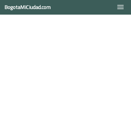
BogotaMiCiudad.com
Togg
navi