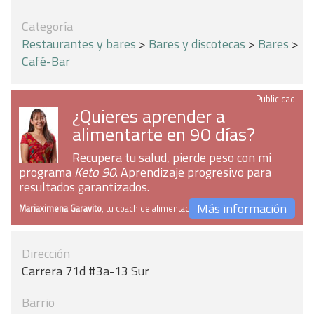
Categoría
Restaurantes y bares
>
Bares y discotecas
>
Bares
>
Café-Bar
Publicidad
¿Quieres aprender a
alimentarte en 90 días?
Recupera tu salud, pierde peso con mi
programa
Keto 90
. Aprendizaje progresivo para
resultados garantizados.
Más información
Mariaximena Garavito
, tu coach de alimentación
Dirección
Carrera 71d #3a-13 Sur
Barrio