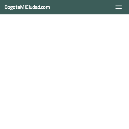
BogotaMiCiudad.com
Togg
navi