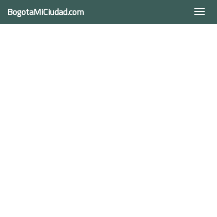
BogotaMiCiudad.com
Togg
navi