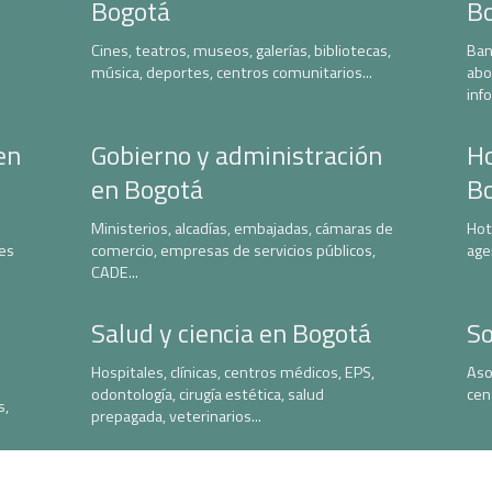
Bogotá
B
Cines, teatros, museos, galerías, bibliotecas,
Ban
música, deportes, centros comunitarios...
abo
inf
en
Gobierno y administración
Ho
en Bogotá
B
Ministerios, alcadías, embajadas, cámaras de
Hot
nes
comercio, empresas de servicios públicos,
age
CADE...
Salud y ciencia en Bogotá
So
Hospitales, clínicas, centros médicos, EPS,
Aso
odontología, cirugía estética, salud
cen
s,
prepagada, veterinarios...