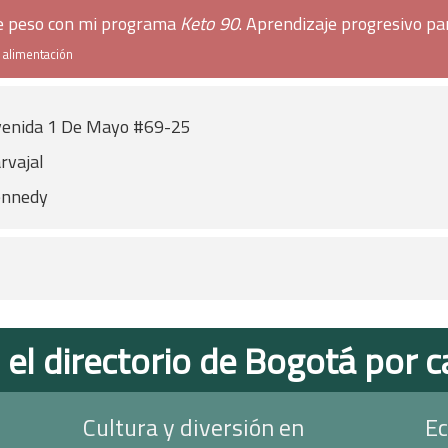
de peso con mi programa
Keto 90
. Aprendizaje progresivo pa
e alimentación
enida 1 De Mayo #69-25
rvajal
ennedy
 el directorio de Bogotá por c
Cultura y diversión en
Ec