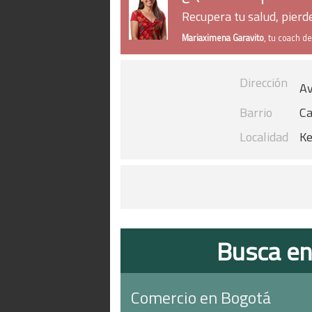
Recupera tu salud, pier
Mariaximena Garavito
, tu coach d
Dirección
Av
Barrio
Ca
Localidad
K
Busca en
Comercio en Bogotá