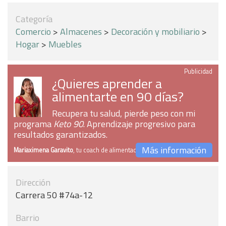
Categoría
Comercio
>
Almacenes
>
Decoración y mobiliario
>
Hogar
>
Muebles
Publicidad
¿Quieres aprender a
alimentarte en 90 días?
Recupera tu salud, pierde peso con mi
programa
Keto 90
. Aprendizaje progresivo para
resultados garantizados.
Más información
Mariaximena Garavito
, tu coach de alimentación
Dirección
Carrera 50 #74a-12
Barrio