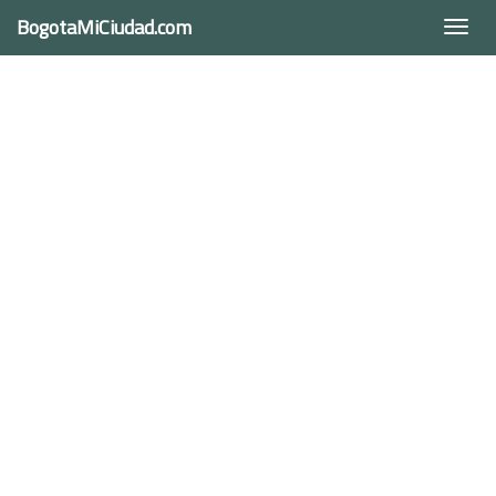
BogotaMiCiudad.com
Togg
navi