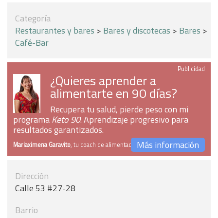
Categoría
Restaurantes y bares
>
Bares y discotecas
>
Bares
>
Café-Bar
Publicidad
¿Quieres aprender a
alimentarte en 90 días?
Recupera tu salud, pierde peso con mi
programa
Keto 90
. Aprendizaje progresivo para
resultados garantizados.
Más información
Mariaximena Garavito
, tu coach de alimentación
Dirección
Calle 53 #27-28
Barrio