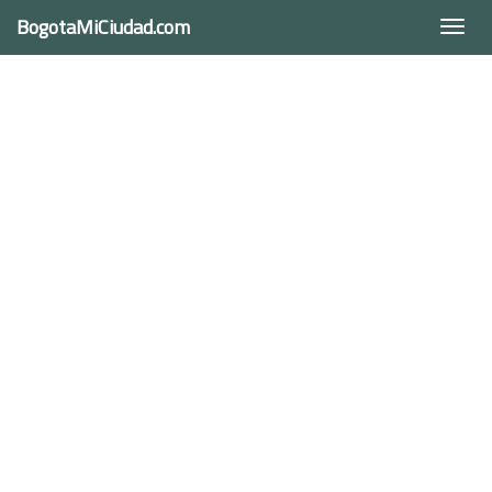
BogotaMiCiudad.com
Togg
navi