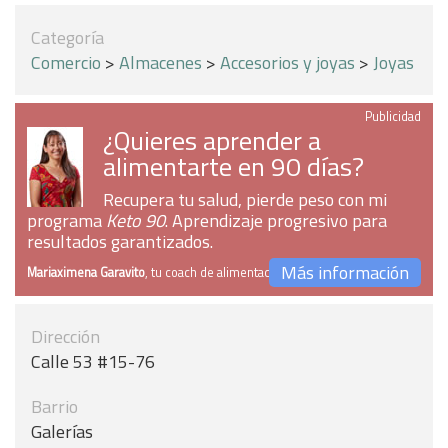
Categoría
Comercio
>
Almacenes
>
Accesorios y joyas
>
Joyas
Publicidad
¿Quieres aprender a
alimentarte en 90 días?
Recupera tu salud, pierde peso con mi
programa
Keto 90
. Aprendizaje progresivo para
resultados garantizados.
Más información
Mariaximena Garavito
, tu coach de alimentación
Dirección
Calle 53 #15-76
Barrio
Galerías