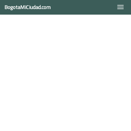
BogotaMiCiudad.com
Togg
navi