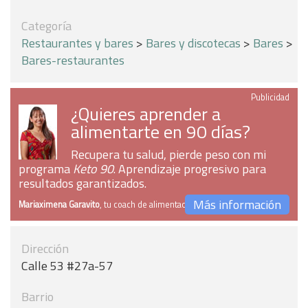
Categoría
Restaurantes y bares
>
Bares y discotecas
>
Bares
>
Bares-restaurantes
Publicidad
¿Quieres aprender a
alimentarte en 90 días?
Recupera tu salud, pierde peso con mi
programa
Keto 90
. Aprendizaje progresivo para
resultados garantizados.
Más información
Mariaximena Garavito
, tu coach de alimentación
Dirección
Calle 53 #27a-57
Barrio