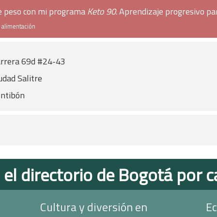
de peso con mi programa
Keto 90
. Aprendizaje progresivo pa
e alimentación
rrera 69d #24-43
udad Salitre
ntibón
 el directorio de Bogotá por c
Cultura y diversión en
Ec