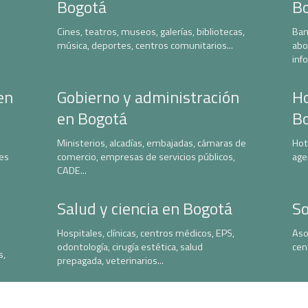
Bogotá
B
Cines, teatros, museos, galerías, bibliotecas,
Ban
música, deportes, centros comunitarios...
abo
inf
en
Gobierno y administración
Ho
en Bogotá
B
Ministerios, alcadías, embajadas, cámaras de
Hot
nes
comercio, empresas de servicios públicos,
age
CADE...
Salud y ciencia en Bogotá
So
Hospitales, clínicas, centros médicos, EPS,
Aso
odontología, cirugía estética, salud
cen
s,
prepagada, veterinarios...