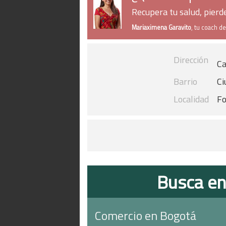
Recupera tu salud, pier
Mariaximena Garavito
, tu coach d
Dirección
Ca
Barrio
Ci
Localidad
Fo
Busca en
Comercio en Bogotá