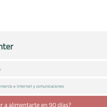
nter
.
mercio
>
Internet y comunicaciones
r a alimentarte en 90 días?