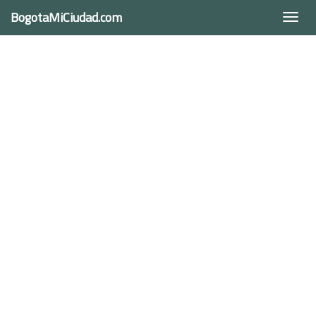
BogotaMiCiudad.com
Togg
navi