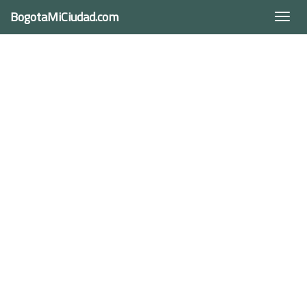
BogotaMiCiudad.com
Togg
navi