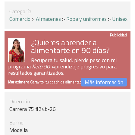
Categoría
Comercio
>
Almacenes
>
Ropa y uniformes
>
Unisex
Publicidad
¿Quieres aprender a
alimentarte en 90 días?
Recupera tu salud, pierde peso con mi
programa
Keto 90
. Aprendizaje progresivo para
resultados garantizados.
Más información
Mariaximena Garavito
, tu coach de alimentación
Dirección
Carrera 75 #24b-26
Barrio
Modelia