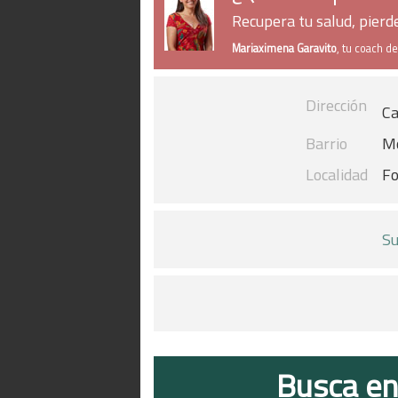
Recupera tu salud, pier
Mariaximena Garavito
, tu coach d
Dirección
Ca
Barrio
Mo
Localidad
Fo
Su
Busca en