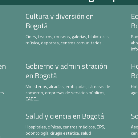
Cultura y diversión en
Ec
Bogotá
B
Cines, teatros, museos, galerías, bibliotecas,
Ban
música, deportes, centros comunitarios...
abo
inf
en
Gobierno y administración
Ho
en Bogotá
B
Ministerios, alcadías, embajadas, cámaras de
Hot
nes
comercio, empresas de servicios públicos,
age
CADE...
Salud y ciencia en Bogotá
So
Hospitales, clínicas, centros médicos, EPS,
Aso
odontología, cirugía estética, salud
cen
s,