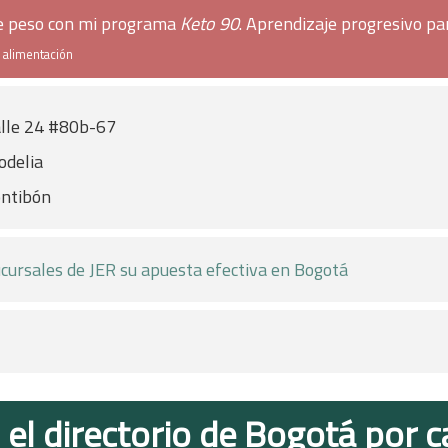
de peso con mi programa
Keto 90
. Aprendizaje progresivo pa
e alimentación
lle 24 #80b-67
delia
ntibón
cursales de JER su apuesta efectiva en Bogotá
 el directorio de Bogotá por c