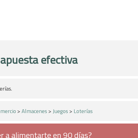
 apuesta efectiva
erías.
mercio
>
Almacenes
>
Juegos
>
Loterías
r a alimentarte en 90 días?