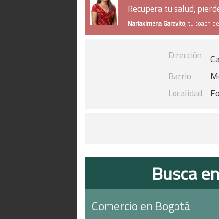
Recupera tu salud, pier
Mariaximena Garavito
, tu coach d
Dirección
Ca
Barrio
Mo
Localidad
Fo
Busca en
Comercio en Bogotá