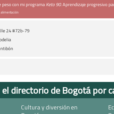
de peso con mi programa
Keto 90
. Aprendizaje progresivo pa
e alimentación
lle 24 #72b-79
delia
ntibón
 el directorio de Bogotá por c
Cultura y diversión en
Ec