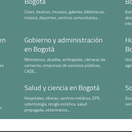
Bogotá
B
Cines, teatros, museos, galerías, bibliotecas,
Ban
música, deportes, centros comunitarios...
abo
inf
en
Gobierno y administración
Ho
en Bogotá
B
Ministerios, alcadías, embajadas, cámaras de
Hot
nes
comercio, empresas de servicios públicos,
age
CADE...
Salud y ciencia en Bogotá
So
Hospitales, clínicas, centros médicos, EPS,
Aso
odontología, cirugía estética, salud
cen
s,
prepagada, veterinarios...